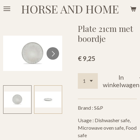
HORSE AND HOME
Ga
direct
naar
Plate 21cm met
de
boordje
hoofdinhoud
€ 9,25
In
winkelwagen
Brand :
S&P
Usage :
Dishwasher safe,
Microwave oven safe, Food
safe