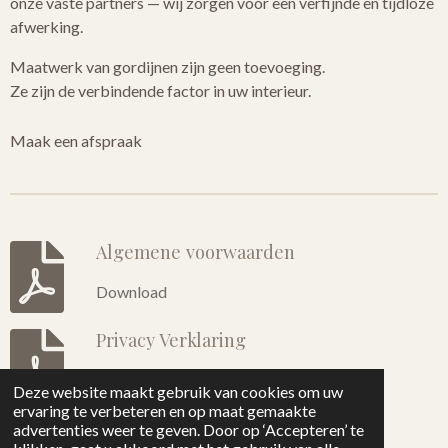
onze vaste partners — wij zorgen voor een verfijnde en tijdloze
afwerking.
Maatwerk van gordijnen zijn geen toevoeging.
Ze zijn de verbindende factor in uw interieur.
Maak een afspraak
Algemene voorwaarden
Download
Privacy Verklaring
Download
Deze website maakt gebruik van cookies om uw
ervaring te verbeteren en op maat gemaakte
© 2023 - 2026 Horse & Home
advertenties weer te geven. Door op ‘Accepteren’ te
Powered by
JouwWeb