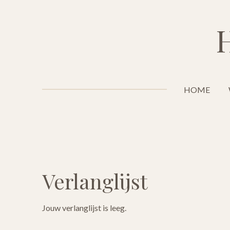
Ga
direct
naar
de
hoofdinhoud
HOME
Verlanglijst
Jouw verlanglijst is leeg.