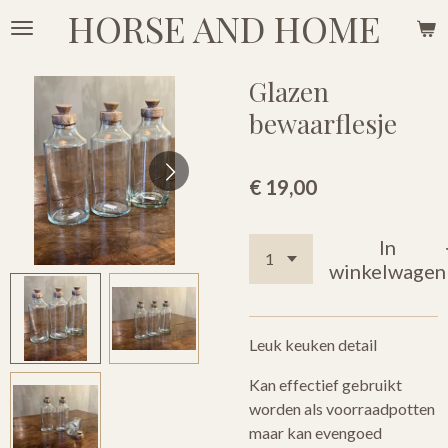
HORSE AND HOME
Ga
direct
naar
Glazen
de
bewaarflesje
hoofdinhoud
€ 19,00
In
winkelwagen
Leuk keuken detail
Kan effectief gebruikt
worden als voorraadpotten
maar kan evengoed