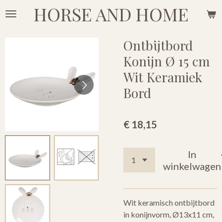
HORSE AND HOME
Ga
direct
naar
Ontbijtbord
de
Konijn Ø 15 cm
hoofdinhoud
Wit Keramiek
Bord
€ 18,15
In
winkelwagen
Wit keramisch ontbijtbord
in konijnvorm, Ø13x11 cm,