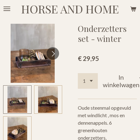
HORSE AND HOME
Ga
direct
naar
Onderzetters
de
set - winter
hoofdinhoud
€ 29,95
In
winkelwagen
Oude steenmal opgevuld
met windlicht , mos en
dennenappels. 6
grenenhouten
onderzetters.