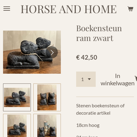
HORSE AND HOME
Ga
direct
naar
Boekensteun
de
ram zwart
hoofdinhoud
€ 42,50
In
winkelwagen
Stenen boekensteun of
decoratie artikel
18cm hoog