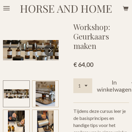
HORSE AND HOME
Ga
direct
naar
Workshop:
de
Geurkaars
hoofdinhoud
maken
€ 64,00
In
winkelwagen
Tijdens deze cursus leer je
de basisprincipes en
handige tips voor het