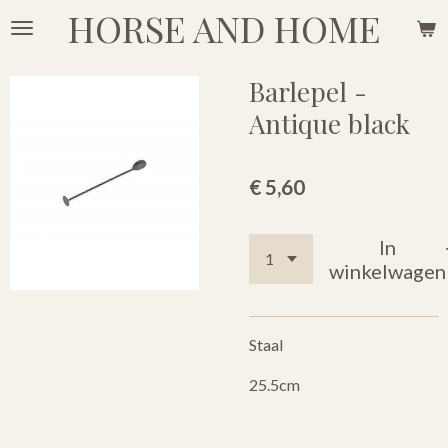
HORSE AND HOME
Ga
direct
naar
Barlepel -
de
Antique black
hoofdinhoud
€ 5,60
In
winkelwagen
Staal
25.5cm