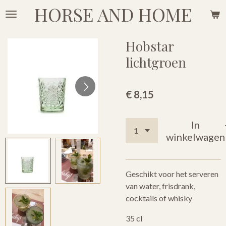
HORSE AND HOME
Ga
direct
naar
Hobstar
de
lichtgroen
hoofdinhoud
€ 8,15
In
winkelwagen
Geschikt voor het serveren
van water, frisdrank,
cocktails of whisky
35 cl