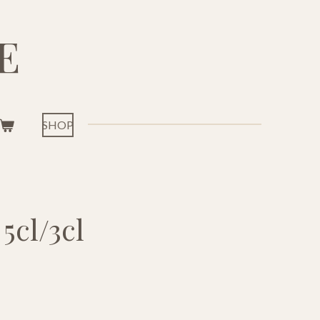
E
SHOP
5cl/3cl