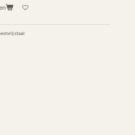
en
stvrij staal