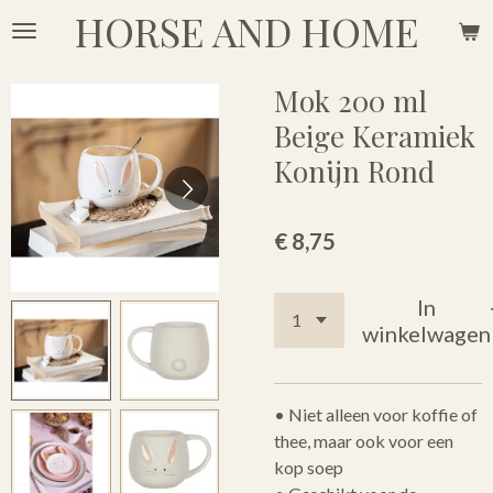
HORSE AND HOME
Ga
direct
naar
Mok 200 ml
de
Beige Keramiek
hoofdinhoud
Konijn Rond
€ 8,75
In
winkelwagen
• Niet alleen voor koffie of
thee, maar ook voor een
kop soep