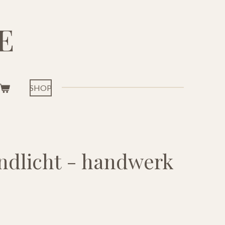
E
SHOP
ndlicht - handwerk