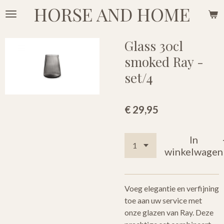
HORSE AND HOME
Ga
direct
naar
Glass 30cl
de
smoked Ray -
hoofdinhoud
set/4
€ 29,95
In
winkelwagen
Voeg elegantie en verfijning
toe aan uw service met
onze glazen van Ray. Deze